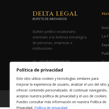
DELTA LEGAL
Na
BUFETE DE ABOGADOS
Inic
Bufete jurídico ecuatoriano
La F
orientado a la defensa estratégica
de personas, empresas e
Esp
instituciones.
Pub
✉️ info@deltalegal.net
Con
Política de privacidad
📞 098-322-2720
Polí
Este sitio utiliza cookies y tecnologías similares para
mejorar la experiencia de usuario, analizar el uso del sitio 
ofrecer contenido personalizado. Al continuar navegando,
aceptas nuestra política de privacidad y el uso de cookies.
Sitio web
di
Puedes consultar más información en nuestra Política de
Privacidad.
Política de privacidad