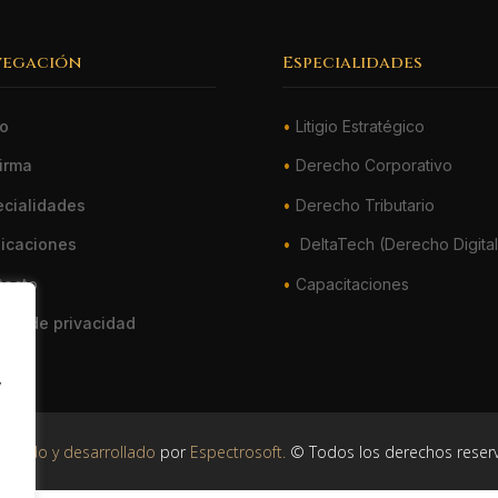
vegación
Especialidades
io
•
Litigio Estratégico
irma
•
Derecho Corporativo
ecialidades
•
Derecho Tributario
licaciones
•
DeltaTech (Derecho Digital
tacto
•
Capacitaciones
tica de privacidad
y
señado y desarrollado
por
Espectrosoft.
© Todos los derechos reser