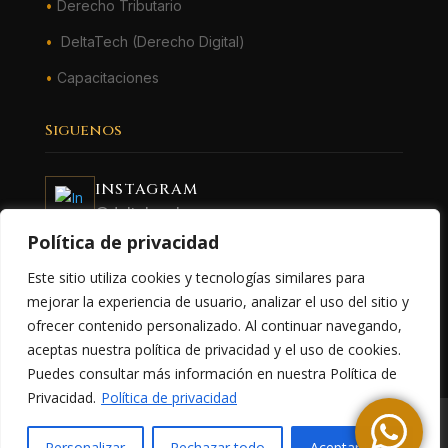
•
Derecho Tributario
•
DeltaTech (Derecho Digital)
•
Capacitaciones
Siguenos
INSTAGRAM
@deltalegal.ec
LINKEDIN
Política de privacidad
Delta Legal Abogados
Este sitio utiliza cookies y tecnologías similares para
FACEBOOK
mejorar la experiencia de usuario, analizar el uso del sitio y
Delta Legal
ofrecer contenido personalizado. Al continuar navegando,
aceptas nuestra política de privacidad y el uso de cookies.
Puedes consultar más información en nuestra Política de
Privacidad.
Política de privacidad
Sitio web
diseñado y desarrollado
por
Espectrosoft.
©
Personalizar
Rechazar todo
Aceptar todo