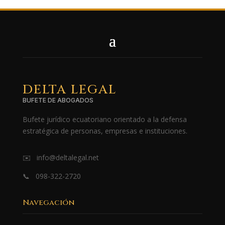
DELTA LEGAL
BUFETE DE ABOGADOS
Bufete jurídico ecuatoriano orientado a la defensa
estratégica de personas, empresas e instituciones.
✉️ info@deltalegal.net
📞 098-322-2720
Navegación